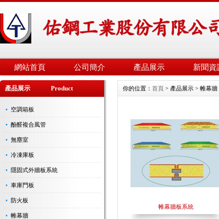
網站首頁
公司簡介
產品展示
新聞資
產品展示 Product
你的位置：
首頁
> 產品展示 > 帷幕牆
空調箱板
酚醛複合風管
無塵室
冷凍庫板
隱固式外牆板系統
車庫門板
防火板
帷幕牆板系統
帷幕牆