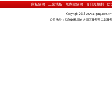
庫板隔間
工業地板
無塵室隔間
食品廠規劃
防
Copyright 2015
www.u-gang.com.tw
公司地址：337016桃園市大園區後厝里二鄰後厝路216之