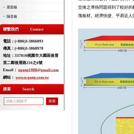
交換之導熱問題得到了較好的
屋面板
塊板材。經濟快捷、平易近人
隔音板
聯繫我們 Contact
電話：(+886)3-3866893
傳真：(+886)3-3868978
地址：
337016桃園市大園區後厝
里二鄰後厝路216之6號
Email：
ugang1988@gmail.com
網站：
www.u-gang.com.tw
搜索 Search