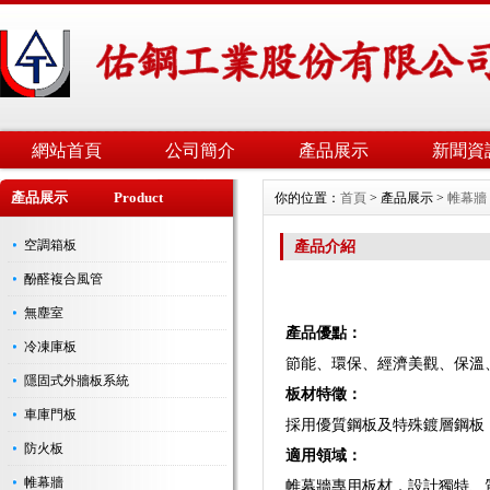
網站首頁
公司簡介
產品展示
新聞資
產品展示 Product
你的位置：
首頁
> 產品展示 >
帷幕牆
空調箱板
產品介紹
酚醛複合風管
無塵室
產品優點：
冷凍庫板
節能、環保、經濟美觀、保溫
隱固式外牆板系統
板材特徵：
車庫門板
採用優質鋼板及特殊鍍層鋼板
防火板
適用領域：
帷幕牆
帷幕牆專用板材，設計獨特、