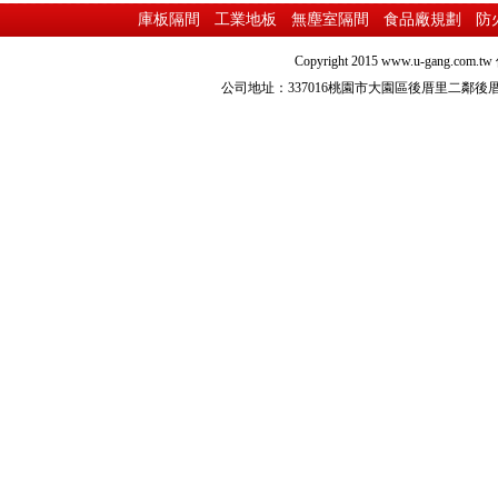
庫板隔間
工業地板
無塵室隔間
食品廠規劃
防
Copyright 2015
www.u-gang.com.tw
公司地址：337016桃園市大園區後厝里二鄰後厝路216之