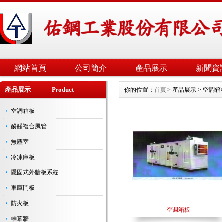
網站首頁
公司簡介
產品展示
新聞資
產品展示 Product
你的位置：
首頁
> 產品展示 > 空調箱
空調箱板
酚醛複合風管
無塵室
冷凍庫板
隱固式外牆板系統
車庫門板
防火板
空调箱板
帷幕牆