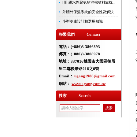
[圖]親水性聚氨酯泡棉材料靠枕...
外牆外保溫系統的安全性及解決...
小型冷庫設計和選用知識
聯繫我們 Contact
電話：(+886)3-3866893
傳真：(+886)3-3868978
地址：
337016桃園市大園區後厝
里二鄰後厝路216之6號
Email：
ugang1988@gmail.com
網站：
www.u-gang.com.tw
搜索 Search