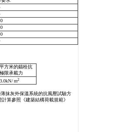
準要求
6
6
10
10
10
0
平方米的錨栓抗
極限承載力
2
3.0kN/ m
定的薄抹灰外保溫系統的抗風壓試驗方
證計算參照《建築結構荷載規範》