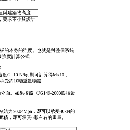
速與建築物高度
，要求不小於設計
S板的本身的強度。也就是對整個系統
根據強度計算公式：
2
10 N/kg,則可計算得M≈10，
夠承受約10噸重量物體。
如果按照《JG149-2003膨脹聚
力≥0.04Mpa，即可以承受40kN的
面積，即可承受6噸左右的重量。