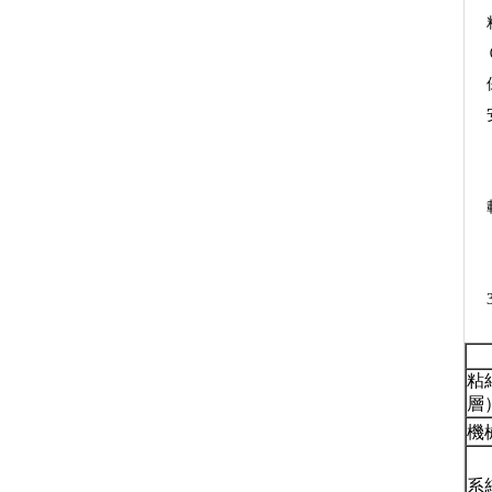
粘
層
機
系