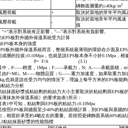
2
磚飾面層重約≤40kg/ m
風壓荷載
+
取決於當地的常年平均風
取決於當地常年平均風速
風壓荷載
-
值
：“+”表示對系統有正影響，“—”表示對系統有負影響。
2)EPS板對外牆外保溫系統受力計算
)EPS板本身的強度
EPS板外牆外保溫系統而言，整個系統最薄弱的環節在介面及EP
組成層的拉拔≥0.10Mpa，也就是說EPS板本身不小於0.1Mpa，
P= F/A (3.1)
中，P——輕度，1Mpa；F——承載力，N; A——承載面積，m
由F=MG, M——物體品質；G——重力加速度，如果取重力加速度G=
00kg,也就是說在受力均勻的情況下，理論上每平方米的EPS板能
)粘結力分析
結抹面砂漿或粘結劑的粘結力大小主要取決於粘結劑與EPS板的介面。
板薄抹灰外保溫系統》的要求如表1所示：
表1中可知，粘結劑與EPS板的粘結力≥0.10Mpa
按照EPS板與牆面至少40%的粘結面積計算，則EPS板與基牆的粘結
力，相當於承受約4噸左右的重量。若按照瓷磚飾面系統60%粘結
3.2粘結抹面砂漿的性能指標