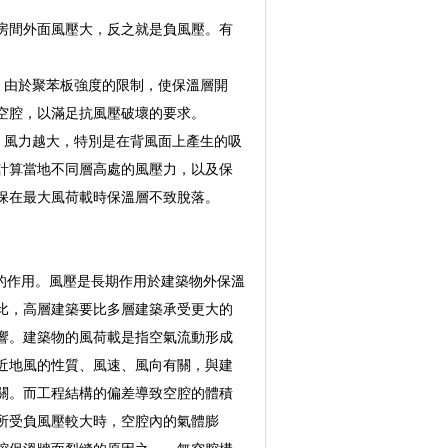
房間外面風壓大，反之就是負風壓。有
，由於聚苯板強度的限制，使保溫層開
空腔，以滿足抗風壓破壞的要求。
，風力越大，特別是在背風面上產生的吸
計算當地不同層高處的風壓力，以及保
保在最大風荷載時保溫層不致脫落。
的作用。風壓是長期作用於建築物外保溫
比，高層建築要比多層建築承受更大的
響。建築物的風荷載是指空氣流動形成
近地風的性質、風速、風向有關，與建
關。而工程結構的偏差導致空腔的體積
所受負風壓較大時，空腔內的氣體膨