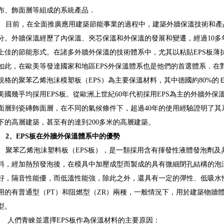
布、飾面層等組成的系統產品．
目前，在全面推廣應用建築節能事業的過程中，建築外牆保溫技術和產
分。外牆保溫經歷了內保溫、夾芯保溫和外保溫的發展和變遷，經過10多
上佳的節能形式。在諸多外牆外保溫的技術體系中，尤其以粘貼EPS板薄
如此，在歐美等發達國家和地區EPS外保溫體系也是他們的首選體系．在
規格的聚苯乙烯泡沫模塑板（EPS）為主要保溫材料，其中德國約80%的
美國幾乎均採用EPS板。從歐洲上世紀60年代初採用EPS為主的外牆外
面層到瓷磚飾面層，在不同的氣候條件下，超過40年的使用經驗證明了其系
下的高層建築，甚至有的達到200多米的高層建築。
2
、
EPS
板在外牆外保溫體系中的優勢
聚苯乙烯泡沫塑料板（EPS板），是一類採用含有揮發性液體發泡劑及
料，經加熱預發泡後，在模具中加壓成型而製成的具有微細閉孔結構的泡
好，隔音性能優，而低溫性能強，除此之外，還具有一定的彈性、低吸水
用的有普通型（PT）和阻燃型（ZR）兩種，一般情況下，用於建築物牆體
型。
人們青睞並選擇EPS板作為保溫材料的主要原因：