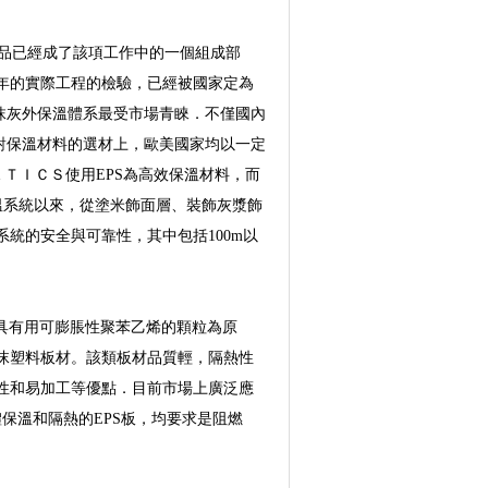
品已經成了該項工作中的一個組成部
年的實際工程的檢驗，已經被國家定為
抹灰外保溫體系最受市場青睞．不僅國內
對保溫材料的選材上，歐美國家均以一定
ＥＴＩＣＳ使用EPS為高效保溫材料，而
保溫系統以來，從塗米飾面層、裝飾灰漿飾
統的安全與可靠性，其中包括100m以
具有用可膨脹性聚苯乙烯的顆粒為原
沫塑料板材。該類板材品質輕，隔熱性
性和易加工等優點．目前市場上廣泛應
保溫和隔熱的EPS板，均要求是阻燃