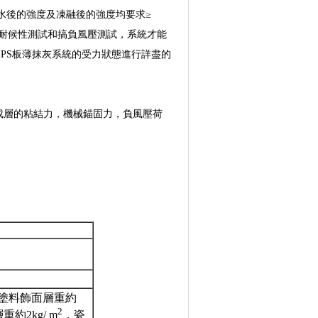
水後的強度及凍融後的強度均要求≥
過耐候性測試和搞負風壓測試，系統才能
EPS板薄抹灰系統的受力狀態進行詳盡的
成層的粘結力，機械錨固力，負風壓荷
塗料飾面層重約
2
約2kg/ m
，瓷