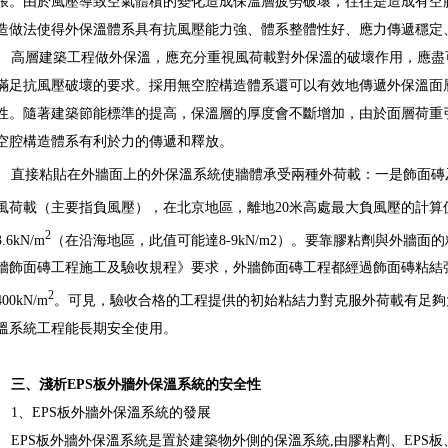
脹。由於風壓導致空氣體積的變化造成保溫層疲勞破壞，往往是造成有空
造做法使得外保溫體系具有抗風壓能力強、體系整體性好、應力傳遞穩定
高層建築工程做外保溫，應充分重視風荷載對外保溫的破壞作用，應盡
滿足抗風壓破壞的要求。採用無空腔構造體系還可以有效地傳遞外保溫面
性。隨著建築節能標準的提高，保溫層的厚度會不斷增加，由於面層荷重
空腔構造體系有利於力的傳遞和釋放。
直接粘貼在外牆面上的外保溫系統使牆體承受兩種外荷載：一是飾面磚及膠粘
風荷載（主要指負風壓），在北京地區，離地20米高處最大負風壓的計算值約2
2
3.6kN/m
（在沿海地區，此值可能達8-9kN/m2）。要靠膠粘劑與外牆
牆飾面磚工程施工及驗收規程》要求，外牆飾面磚工程都經過飾面磚粘結強度
2
400kN/m
。可見，驗收合格的工程提供的初始粘結力對克服外荷載有足夠
溫系統工程能長期安全使用。
三、淺析
EPS
板外牆外保溫系統的安全性
1、EPS板外牆外保溫系統的發展
EPS板外牆外保溫系統是置於建築物外側的保溫系統,由膠粘劑、EPS