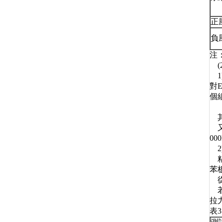
正
負
注
(
1
對
個
其
又
0
2
粘
苯
從
若
拉
表