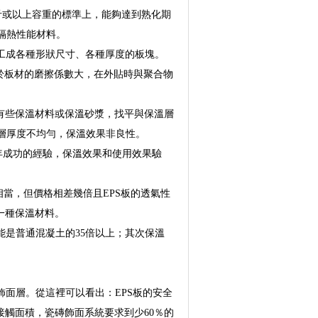
8公斤或以上容重的標準上，能夠達到熟化期
隔熱性能材料。
工成各種形狀尺寸、各種厚度的板塊。
於板材的磨擦係數大，在外貼時與聚合物
有些保溫材料或保溫砂漿，找平與保溫層
層厚度不均勻，保溫效果非良性。
4年成功的經驗，保溫效果和使用效果驗
當，但價格相差幾倍且EPS板的透氣性
一種保溫材料。
能是普通混凝土的35倍以上；其次保溫
面層。從這裡可以看出：EPS板的安全
接觸面積，瓷磚飾面系統要求到少60％的