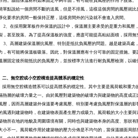
作用。牆體保溫材料如果固定不夠牢固，有可能在負風壓的作用下脫落。
簡單點說給一個房間不斷的送風，但是不排風，這樣這個房間的風壓就比
淨化要求的房間一般保持正壓，這樣房間外的污染就不會進入房間。
2、在採用聚苯板作外保溫的設計中，保溫層主要承受的是重力和風壓
裂，甚至脫落。為了提高保溫板的強度，應盡可能提高粘結面積，採用無
3、高層建築保溫層抗風壓、特別是抵抗負風壓的問題。越是建築高處
力，有可能將保溫板吸落。因此，對保溫層應有十分可靠的固定措施。要
溫層固定後所能抵抗的負風壓力，並按標準方法進行耐負風壓檢測，以確
二、無空腔或小空腔構造提高體系的穩定性
採用無空腔構造體系可以提高體系的穩定性。其中主要是風荷載和重力
隔熱層的破壞力量之一。由於風壓對建築物的破壞力與建築物的高度成正
風壓，因而高層建築外保溫要考慮風壓、特別要考慮負風壓對保溫層的影
的風遇到建築物時，在建築物表面產生壓力或吸力。風荷載的大小主要與
築物所在地的地貌及周圍環境有關，同時也與建築物本身的高度、形狀有
大小不一。風荷載作用於建築物的壓力分佈是不均勻的，當保溫牆面局部