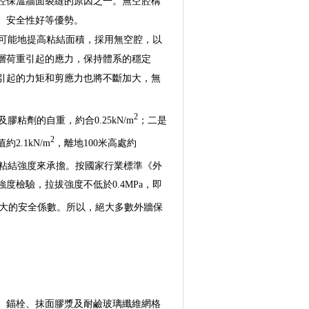
腔保溫牆面裂縫的原因之一。無空腔構
、安全性好等優勢。
可能地提高粘結面積，採用無空腔，以
層荷重引起的應力，保持體系的穩定
引起的力矩和剪應力也將不斷加大，無
2
劑的自重，約合0.25kN/m
；二是
2
.1kN/m
，離地100米高處約
面的粘結強度來承擔。按國家行業標準《外
檢驗，拉拔強度不低於0.4MPa，即
大的安全係數。所以，絕大多數外牆保
板、錨栓、抹面膠漿及耐鹼玻璃纖維網格