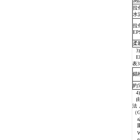
測
拉
水
拉
E
柔
3
E
表
錨
約5
4
由
法
（G
a
圍