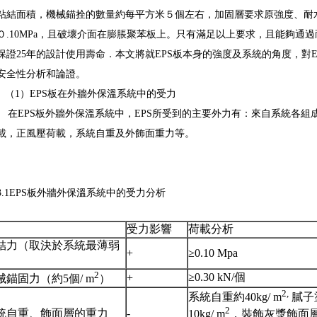
粘結面積，機械錨拴的數量約每平方米５個左右，加固層要求原強度、耐
０.10MPa，且破壞介面在膨脹聚苯板上。只有滿足以上要求，且能夠通
保證25年的設計使用壽命．本文將就EPS板本身的強度及系統的角度，對
安全性分析和論證。
（1）EPS板在外牆外保溫系統中的受力
在EPS板外牆外保溫系統中，EPS所受到的主要外力有：來自系統各組
載，正風壓荷載，系統自重及外飾面重力等。
3.1EPS板外牆外保溫系統中的受力分析
受力影響
荷載分析
結力（取決於系統最薄弱
+
≥0.10 Mpa
）
2
≥0.30 kN/個
+
械錨固力（約5個/ m
）
2,
系統自重約40kg/ m
膩子
2
統自重、飾面層的重力
-
10kg/ m
，裝飾灰漿飾面層重