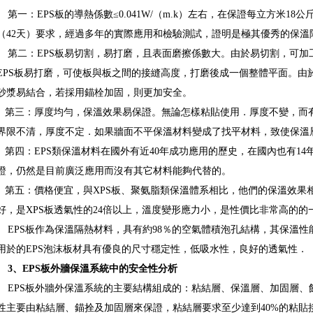
第一：EPS板的導熱係數≤0.041W/（m.k）左右，在保證每立方米1
（42天）要求，經過多年的實際應用和檢驗測試，證明是極其優秀的保溫
第二：EPS板易切割，易打磨，且表面磨擦係數大。由於易切割，可加
EPS板易打磨，可使板與板之間的接縫高度，打磨後成一個整體平面。由
砂漿易結合，若採用錨栓加固，則更加安全。
第三：厚度均勻，保溫效果易保證。無論怎樣粘貼使用．厚度不變，而
界限不清，厚度不定．如果牆面不平保溫材料變成了找平材料，致使保溫
第四：EPS類保溫材料在國外有近40年成功應用的歷史，在國內也有1
證，仍然是目前廣泛應用而沒有其它材料能夠代替的。
第五：價格便宜，與XPS板、聚氨脂類保溫體系相比，他們的保溫效果相
好，是XPS板透氣性的24倍以上，溫度變形應力小，是性價比非常高的的
EPS板作為保溫隔熱材料，具有約98％的空氣體積泡孔結構，其保溫性
用於的EPS泡沫板材具有優良的尺寸穩定性，低吸水性，良好的透氣性．
3
、
EPS
板外牆保溫系統中的安全性分析
EPS板外牆外保溫系統的主要結構組成的：粘結層、保溫層、加固層、飾
性主要由粘結層、錨拴及加固層來保證，粘結層要求至少達到40%的粘貼