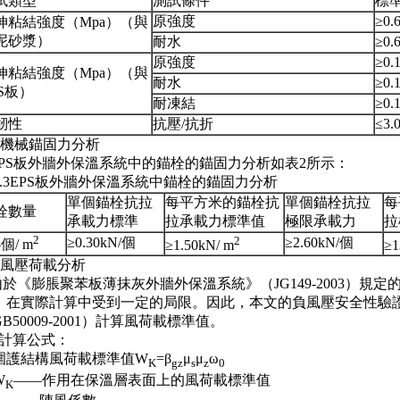
試類型
測試條件
標
原強度
≥0.
伸粘結強度（Mpa）（與
泥砂漿）
耐水
≥0.
原強度
≥0.
伸粘結強度（Mpa）（與
耐水
≥0.
PS板）
耐凍結
≥0.
韌性
抗壓/抗折
≤3.
)機械錨固力分析
PS板外牆外保溫系統中的錨栓的錨固力分析如表2所示：
3.3EPS板外牆外保溫系統中錨栓的錨固力分析
單個錨栓抗拉
每平方米的錨栓抗
單個錨栓抗拉
每
栓數量
承載力標準
拉承載力標準值
極限承載力
拉
2
2
≥0.30kN/個
≥2.60kN/個
個/ m
≥1.50kN/ m
≥1
)風壓荷載分析
於《膨脹聚苯板薄抹灰外牆外保溫系統》（JG149-2003）規
，在實際計算中受到一定的局限。因此，本文的負風壓安全性驗
B50009-2001）計算風荷載標準值。
計算公式：
護結構風荷載標準值W
=β
μ
μ
ω
K
gz
s
z
0
W
——作用在保溫層表面上的風荷載標準值
K