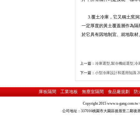
3.覆土冷庫，它又稱土窯洞
一定厚度的黃土覆蓋層作為隔
於它具有因地制宜、就地取
上一篇：
冷庫選型,製冷機組選型,冷
下一篇：
小型冷庫設計和選用知識
20
庫板隔間
工業地板
無塵室隔間
食品廠規劃
防
Copyright 2015
www.u-gang.com.tw
公司地址：337016桃園市大園區後厝里二鄰後厝路216之