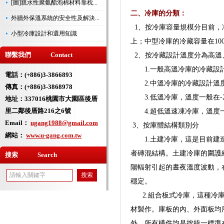
[圖]親水性聚氨酯泡棉材料靠枕...
二、冷庫的分類：
外牆外保溫系統的安全性及解決...
1、按冷庫容量規模分目前，冷
小型冷庫設計和選用知識
上；中型冷庫的冷藏容量在1000
聯繫我們 Contact
2、按冷藏設計溫度分為高溫
1.一般高溫冷庫的冷藏設計溫
電話：(+886)3-3866893
2.中溫冷庫的冷藏設計溫度在-
傳真：(+886)3-3868978
3.低溫冷庫，溫度一般在-23
地址：
337016桃園市大園區後厝
里二鄰後厝路216之6號
4.超低溫速凍冷庫，溫度一般為
Email：
ugang1988@gmail.com
3、按庫體結構類別分
網站：
www.u-gang.com.tw
1.土建冷庫，這是目前建造
者磚混結構。土建冷庫的圍護
搜索 Search
陽輻射引起的晝夜溫度波動
穩定。
2.組合板式冷庫，這種冷庫
材製作。庫板的內、外面板均
外，所有構件均是按統一標