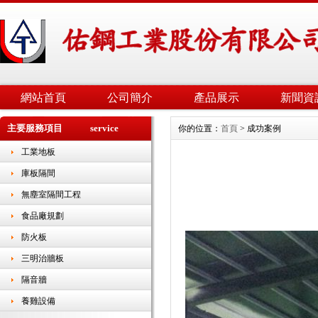
網站首頁
公司簡介
產品展示
新聞資
主要服務項目 service
你的位置：
首頁
> 成功案例
工業地板
庫板隔間
無塵室隔間工程
食品廠規劃
防火板
三明治牆板
隔音牆
養雞設備