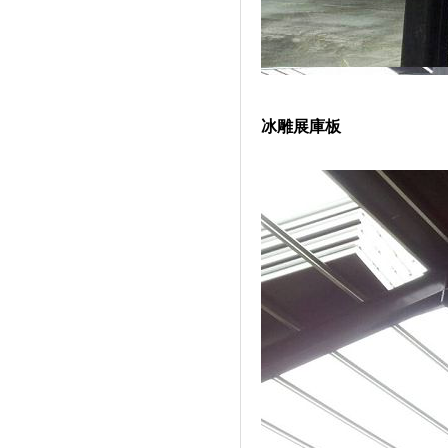
冰雕展庫板