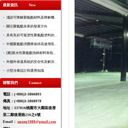
最新資訊 New
淺談可降解聚氨酯材料及降解機...
關注聚氨酯未來的發展方向
具有良好可複塗性聚氨酯塗料的...
中國聚氨酯消費將保持高速增長...
[圖]親水性聚氨酯泡棉材料靠枕...
外牆外保溫系統的安全性及解決...
小型冷庫設計和選用知識
聯繫我們 Contact
電話：(+886)3-3866893
傳真：(+886)3-3868978
地址：
337016桃園市大園區後厝
里二鄰後厝路216之6號
Email：
ugang1988@gmail.com