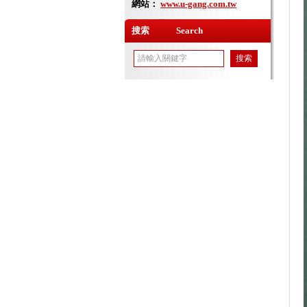
網站：
www.u-gang.com.tw
搜索 Search