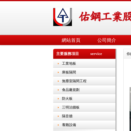
網站首頁
公司簡介
主要服務項目 service
你
工業地板
庫板隔間
無塵室隔間工程
食品廠規劃
防火板
三明治牆板
隔音牆
養雞設備