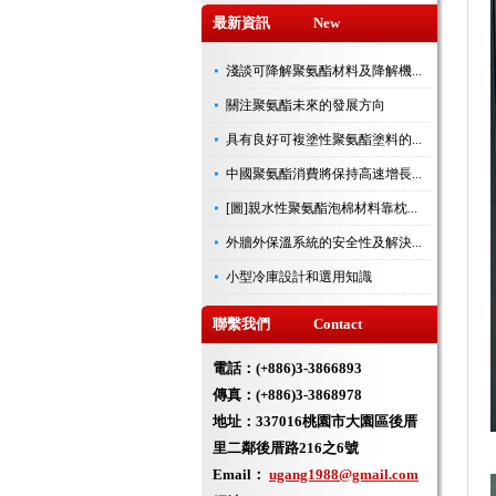
最新資訊 New
淺談可降解聚氨酯材料及降解機...
關注聚氨酯未來的發展方向
具有良好可複塗性聚氨酯塗料的...
中國聚氨酯消費將保持高速增長...
[圖]親水性聚氨酯泡棉材料靠枕...
外牆外保溫系統的安全性及解決...
小型冷庫設計和選用知識
聯繫我們 Contact
電話：(+886)3-3866893
傳真：(+886)3-3868978
地址：
337016桃園市大園區後厝
里二鄰後厝路216之6號
Email：
ugang1988@gmail.com