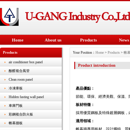
Home
About us
Products
News
Products
Your Position：
Home
>
Products
>
帷
air conditioner box panel
Product introduction
酚醛複合風管
Clean room panel
產品優點：
冷凍庫板
節能、環保、經濟美觀、保溫、
Hidden fasting wall panel
板材特徵：
車庫門板
採用優質鋼板及特殊鍍層鋼板，
彩鋼複合防火板
適用領域：
帷幕牆板
帷幕牆專用板材，設計獨特、質