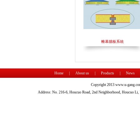
帷幕牆板系統
Home
|
About us
|
Products
|
News
Copyright 2013 www.u-gang.com
Address: No. 216-6, Houcuo Road, 2nd Neighborhood, Houcuo Li, D