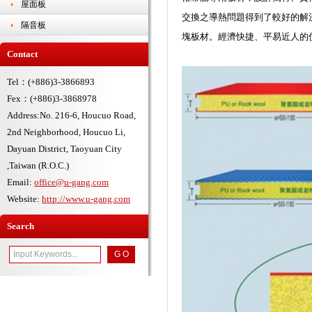
屋面板
交換之導熱問題得到了較好的解
隔音板
塊板材。經濟快捷、平易近人的
Contact
Tel：(+886)3-3866893
Fex：(+886)3-3868978
Address:No. 216-6, Houcuo Road,
2nd Neighborhood, Houcuo Li,
Dayuan District, Taoyuan City
,Taiwan (R.O.C.)
Email:
office@u-gang.com
Website:
http://www.u-gang.com
Search