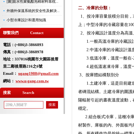
[圖]親水性聚氨酯泡棉材料靠枕...
二、冷庫的分類：
外牆外保溫系統的安全性及解決...
1、按冷庫容量規模分目前，冷
小型冷庫設計和選用知識
上；中型冷庫的冷藏容量在1000
聯繫我們 Contact
2、按冷藏設計溫度分為高溫
1.一般高溫冷庫的冷藏設計溫
電話：(+886)3-3866893
2.中溫冷庫的冷藏設計溫度在-
傳真：(+886)3-3868978
3.低溫冷庫，溫度一般在-23
地址：
337016桃園市大園區後厝
里二鄰後厝路216之6號
4.超低溫速凍冷庫，溫度一般為
Email：
ugang1988@gmail.com
3、按庫體結構類別分
網站：
www.u-gang.com.tw
1.土建冷庫，這是目前建造
者磚混結構。土建冷庫的圍護
搜索 Search
陽輻射引起的晝夜溫度波動
穩定。
2.組合板式冷庫，這種冷庫
材製作。庫板的內、外面板均
外，所有構件均是按統一標