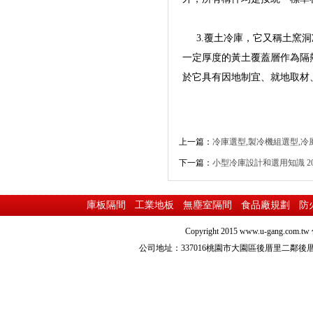
3.覆土冷庫，它又稱土窯洞
一定厚度的黃土覆蓋層作為隔
於它具有因地制宜、就地取
上一篇：
冷庫選型,製冷機組選型,冷
下一篇：
小型冷庫設計和選用知識
20
庫板隔間
工業地板
無塵室隔間
食品廠規劃
防
Copyright 2015
www.u-gang.com.tw
公司地址：337016桃園市大園區後厝里二鄰後厝路216之