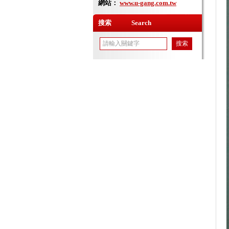
網站：
www.u-gang.com.tw
搜索 Search