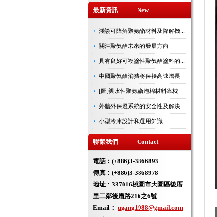
最新資訊 New
淺談可降解聚氨酯材料及降解機...
關注聚氨酯未來的發展方向
具有良好可複塗性聚氨酯塗料的...
中國聚氨酯消費將保持高速增長...
[圖]親水性聚氨酯泡棉材料靠枕...
外牆外保溫系統的安全性及解決...
小型冷庫設計和選用知識
聯繫我們 Contact
電話：(+886)3-3866893
傳真：(+886)3-3868978
地址：
337016桃園市大園區後厝
里二鄰後厝路216之6號
Email：
ugang1988@gmail.com