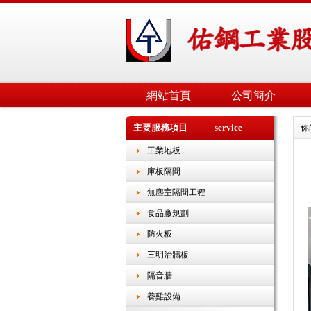
網站首頁
公司簡介
主要服務項目 service
你
工業地板
庫板隔間
無塵室隔間工程
食品廠規劃
防火板
三明治牆板
隔音牆
養雞設備