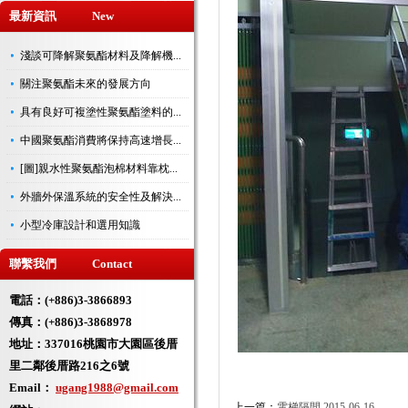
最新資訊 New
淺談可降解聚氨酯材料及降解機...
關注聚氨酯未來的發展方向
具有良好可複塗性聚氨酯塗料的...
中國聚氨酯消費將保持高速增長...
[圖]親水性聚氨酯泡棉材料靠枕...
外牆外保溫系統的安全性及解決...
小型冷庫設計和選用知識
聯繫我們 Contact
電話：(+886)3-3866893
傳真：(+886)3-3868978
地址：
337016桃園市大園區後厝
里二鄰後厝路216之6號
Email：
ugang1988@gmail.com
上一篇：
電梯隔間
2015-06-16