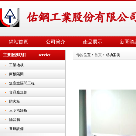
網站首頁
公司簡介
產品展示
新聞資
主要服務項目 service
你的位置：
首頁
> 成功案例
工業地板
庫板隔間
無塵室隔間工程
食品廠規劃
防火板
三明治牆板
隔音牆
養雞設備