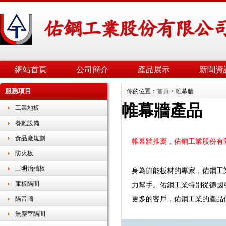
網站首頁
公司簡介
產品展示
新聞資
服務項目
你的位置：
首頁
> 帷幕牆
帷幕牆產品
工業地板
養雞設備
食品廠規劃
帷幕牆推薦，佑鋼工業股份有
防火板
三明治牆板
身為節能板材的專家，佑鋼工
庫板隔間
力幫手。佑鋼工業特別從德國
隔音牆
更多的客戶，佑鋼工業的產品
無塵室隔間