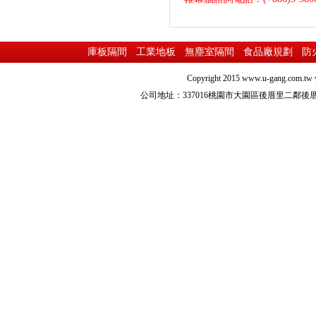
庫板隔間
工業地板
無塵室隔間
食品廠規劃
防
Copyright 2015
www.u-gang.com.tw
公司地址：337016桃園市大園區後厝里二鄰後厝路216之