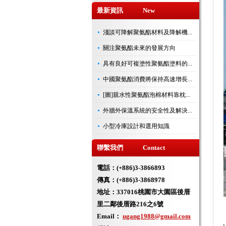
最新資訊 New
淺談可降解聚氨酯材料及降解機...
關注聚氨酯未來的發展方向
具有良好可複塗性聚氨酯塗料的...
中國聚氨酯消費將保持高速增長...
[圖]親水性聚氨酯泡棉材料靠枕...
外牆外保溫系統的安全性及解決...
小型冷庫設計和選用知識
聯繫我們 Contact
電話：(+886)3-3866893
傳真：(+886)3-3868978
地址：
337016桃園市大園區後厝
里二鄰後厝路216之6號
Email：
ugang1988@gmail.com