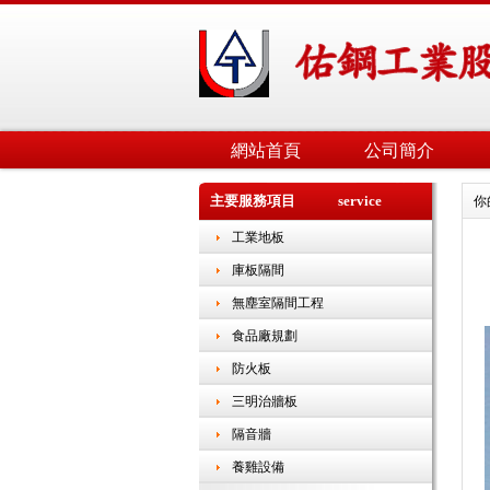
網站首頁
公司簡介
主要服務項目 service
你
工業地板
庫板隔間
無塵室隔間工程
食品廠規劃
防火板
三明治牆板
隔音牆
養雞設備